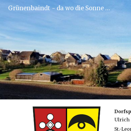
Grünenbaindt - da wo die Sonne scheint!
Sk
Dorfs
Ulrich
St.-Leo