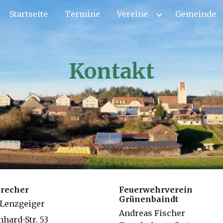
Startseite
Termine
Vereine
Gemeinde
ip to main content
Skip to navigat
Kontakt
precher
Feuerwehrverein
Grünenbaindt
 Lenzgeiger
Andreas Fischer
nhard-Str. 53