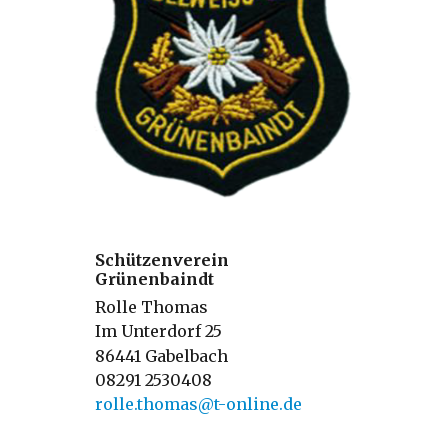
Schützenverein
Grü
nenbaindt
Rolle Thomas
Im Unterdorf 25
86441 Gabelbach
08291 2530408
rolle.thomas@t-online.de